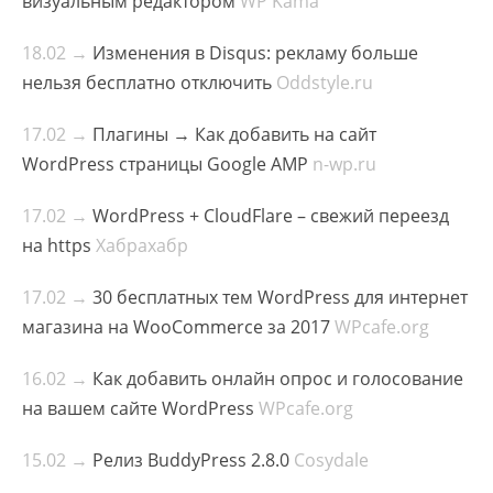
визуальным редактором
WP Kama
18.02 →
Изменения в Disqus: рекламу больше
нельзя бесплатно отключить
Oddstyle.ru
17.02 →
Плагины → Как добавить на сайт
WordPress страницы Google AMP
n-wp.ru
17.02 →
WordPress + CloudFlare – свежий переезд
на https
Хабрахабр
17.02 →
30 бесплатных тем WordPress для интернет
магазина на WooCommerce за 2017
WPcafe.org
16.02 →
Как добавить онлайн опрос и голосование
на вашем сайте WordPress
WPcafe.org
15.02 →
Релиз BuddyPress 2.8.0
Cosydale