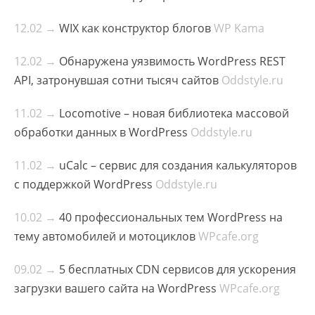
12.02 →
WIX как конструктор блогов
WP Kama
12.02 →
Обнаружена уязвимость WordPress REST
API, затронувшая сотни тысяч сайтов
Oddstyle.ru
11.02 →
Locomotive – новая библиотека массовой
обработки данных в WordPress
Oddstyle.ru
11.02 →
uCalc – сервис для создания калькуляторов
с поддержкой WordPress
Oddstyle.ru
10.02 →
40 профессиональных тем WordPress на
тему автомобилей и мотоциклов
WPcafe.org
09.02 →
5 бесплатных CDN сервисов для ускорения
загрузки вашего сайта на WordPress
WPcafe.org