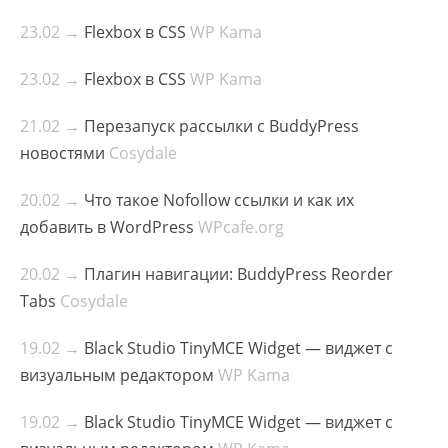
23.02 →
Flexbox в CSS
WP Kama
23.02 →
Flexbox в CSS
WP Kama
21.02 →
Перезапуск рассылки с BuddyPress
новостями
Cosydale
20.02 →
Что такое Nofollow ссылки и как их
добавить в WordPress
WPcafe.org
20.02 →
Плагин навигации: BuddyPress Reorder
Tabs
Cosydale
19.02 →
Black Studio TinyMCE Widget — виджет с
визуальным редактором
WP Kama
19.02 →
Black Studio TinyMCE Widget — виджет с