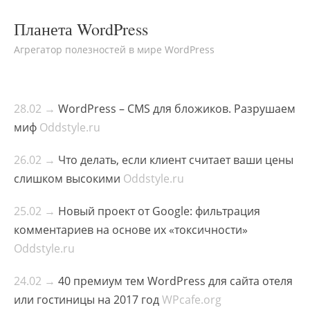
Планета WordPress
Агрегатор полезностей в мире WordPress
28.02 →
WordPress – CMS для бложиков. Разрушаем
миф
Oddstyle.ru
26.02 →
Что делать, если клиент считает ваши цены
слишком высокими
Oddstyle.ru
25.02 →
Новый проект от Google: фильтрация
комментариев на основе их «токсичности»
Oddstyle.ru
24.02 →
40 премиум тем WordPress для сайта отеля
или гостиницы на 2017 год
WPcafe.org