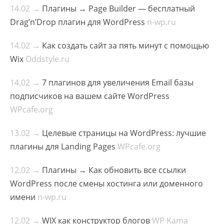
14.02 →
Плагины → Page Builder — бесплатный
Drag’n’Drop плагин для WordPress
n-wp.ru
14.02 →
Как создать сайт за пять минут с помощью
Wix
Oddstyle.ru
14.02 →
7 плагинов для увеличения Email базы
подписчиков на вашем сайте WordPress
WPcafe.org
13.02 →
Целевые страницы на WordPress: лучшие
плагины для Landing Pages
WPcafe.org
12.02 →
Плагины → Как обновить все ссылки
WordPress после смены хостинга или доменного
имени
n-wp.ru
12.02 →
WIX как конструктор блогов
WP Kama