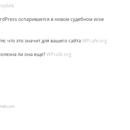
sydale
rdPress оспаривается в новом судебном иске
е: что это значит для вашего сайта
WPcafe.org
полезна ли она еще?
WPcafe.org
ail.com