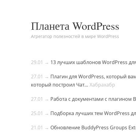
Планета WordPress
Агрегатор полезностей в мире WordPress
29.01 →
13 лучших шаблонов WordPress для
27.01 →
Плагин для WordPress, который вам
который построил Чат…
Хабрахабр
27.01 →
Работа с документами с плагином 
25.01 →
Подборка лучших тем WordPress дл
21.01 →
Обновление BuddyPress Groups Extr