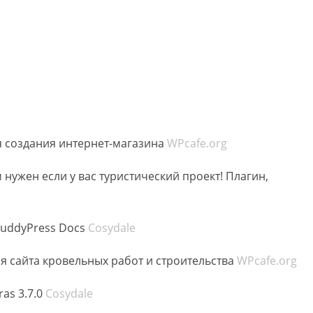
 создания интернет-магазина
WPcafe.org
 нужен если у вас туристический проект! Плагин,
BuddyPress Docs
Cosydale
я сайта кровельных работ и строительства
WPcafe.org
as 3.7.0
Cosydale