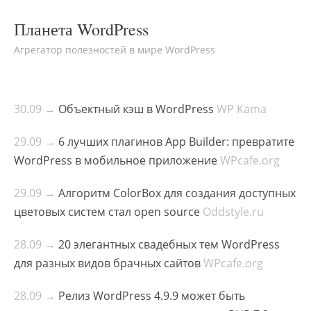
Планета WordPress
Агрегатор полезностей в мире WordPress
30.09 →
Объектный кэш в WordPress
WP Kama
29.09 →
6 лучших плагинов App Builder: превратите
WordPress в мобильное приложение
WPcafe.org
29.09 →
Алгоритм ColorBox для создания доступных
цветовых систем стал open source
Oddstyle.ru
28.09 →
20 элегантных свадебных тем WordPress
для разных видов брачных сайтов
WPcafe.org
28.09 →
Релиз WordPress 4.9.9 может быть