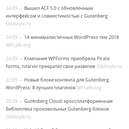
24.09 →
Вышел ACF 5.0 с обновленным
интерфейсом и совместимостью с Gutenberg
Oddstyle.ru
24.09 →
14 минималистичных WordPress тем 2018
WPcafe.org
24.09 →
Компания WPForms приобрела Pirate
Forms, плагин прекратит свое развитие
Oddstyle.ru
22.09 →
Новые блоки контента для Gutenberg
WordPress: 8 лучших плагинов
WPcafe.org
20.09 →
Gutenberg Cloud: кроссплатформенная
библиотека произвольных Gutenberg-блоков
Oddstyle.ru