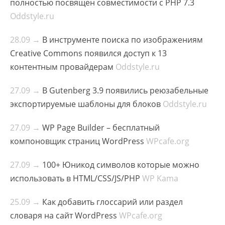
полностью посвящен совместимости с PHP 7.3
Oddstyle.ru
28.09 →
В инструменте поиска по изображениям
Creative Commons появился доступ к 13
контентным провайдерам
Oddstyle.ru
27.09 →
В Gutenberg 3.9 появились реюзабельные
экспортируемые шаблоны для блоков
Oddstyle.ru
27.09 →
WP Page Builder – бесплатный
компоновщик страниц WordPress
WPcafe.org
27.09 →
100+ Юникод символов которые можно
использовать в HTML/CSS/JS/PHP
WP Kama
25.09 →
Как добавить глоссарий или раздел
словаря на сайт WordPress
WPcafe.org