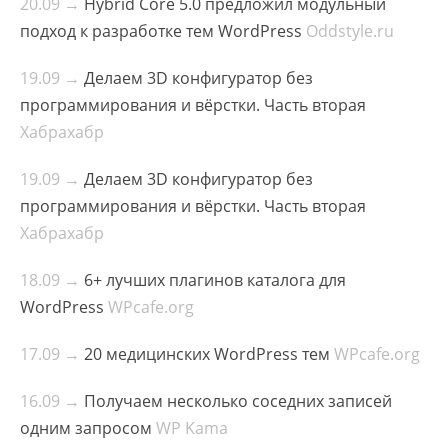
20.09 →
Hybrid Core 5.0 предложил модульный
подход к разработке тем WordPress
Oddstyle.ru
19.09 →
Делаем 3D конфигуратор без
программирования и вёрстки. Часть вторая
Хабрахабр
19.09 →
Делаем 3D конфигуратор без
программирования и вёрстки. Часть вторая
Хабрахабр
18.09 →
6+ лучших плагинов каталога для
WordPress
WPcafe.org
17.09 →
20 медицинских WordPress тем
WPcafe.org
16.09 →
Получаем несколько соседних записей
одним запросом
WP Kama