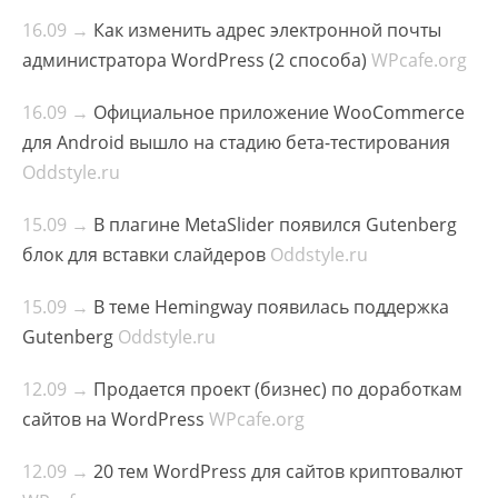
16.09 →
Как изменить адрес электронной почты
администратора WordPress (2 способа)
WPcafe.org
16.09 →
Официальное приложение WooCommerce
для Android вышло на стадию бета-тестирования
Oddstyle.ru
15.09 →
В плагине MetaSlider появился Gutenberg
блок для вставки слайдеров
Oddstyle.ru
15.09 →
В теме Hemingway появилась поддержка
Gutenberg
Oddstyle.ru
12.09 →
Продается проект (бизнес) по доработкам
сайтов на WordPress
WPcafe.org
12.09 →
20 тем WordPress для сайтов криптовалют