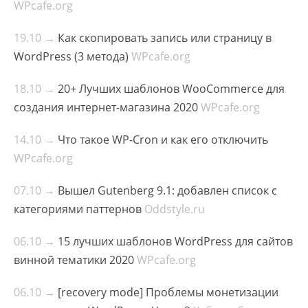
WPcafe.org
19.10 →
Как скопировать запись или страницу в
WordPress (3 метода)
WPcafe.org
18.10 →
20+ Лучших шаблонов WooCommerce для
создания интернет-магазина 2020
WPcafe.org
14.10 →
Что такое WP-Cron и как его отключить
WPcafe.org
07.10 →
Вышел Gutenberg 9.1: добавлен список с
категориями паттернов
Oddstyle.ru
06.10 →
15 лучших шаблонов WordPress для сайтов
винной тематики 2020
WPcafe.org
06.10 →
[recovery mode] Проблемы монетизации