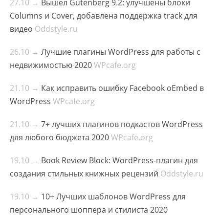
27.10 →
Вышел Gutenberg 9.2: улучшены блоки
Columns и Cover, добавлена поддержка track для
видео
Oddstyle.ru
26.10 →
Лучшие плагины WordPress для работы с
недвижимостью 2020
WPcafe.org
21.10 →
Как исправить ошибку Facebook oEmbed в
WordPress
WPcafe.org
21.10 →
7+ лучших плагинов подкастов WordPress
для любого бюджета 2020
WPcafe.org
19.10 →
Book Review Block: WordPress-плагин для
создания стильных книжных рецензий
Oddstyle.ru
19.10 →
10+ Лучших шаблонов WordPress для
персонального шоппера и стилиста 2020