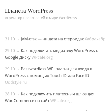
Планета WordPress
Агрегатор полезностей в мире WordPress
31.10 →
JAM-стэк — нищета на стероидах
Хабрахабр
29.10 →
Как подключить медиатеку WordPress к
Google Диску
WPcafe.org
29.10 →
Passwordless WP: плагин для входа в
WordPress с помощью Touch ID или Face ID
Oddstyle.ru
28.10 →
Как подключить платежный шлюз для
WooCommerce на сайт
WPcafe.org