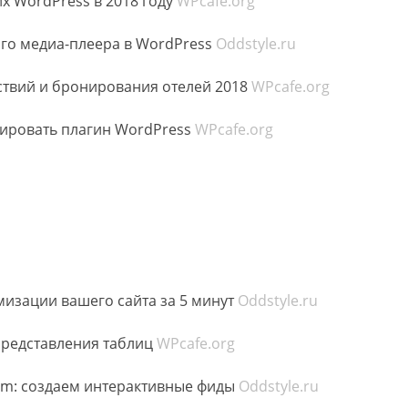
х WordPress в 2018 году
WPcafe.org
го медиа-плеера в WordPress
Oddstyle.ru
ствий и бронирования отелей 2018
WPcafe.org
тировать плагин WordPress
WPcafe.org
мизации вашего сайта за 5 минут
Oddstyle.ru
представления таблиц
WPcafe.org
ram: создаем интерактивные фиды
Oddstyle.ru