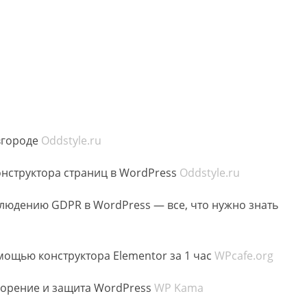
вгороде
Oddstyle.ru
нструктора страниц в WordPress
Oddstyle.ru
людению GDPR в WordPress — все, что нужно знать
омощью конструктора Elementor за 1 час
WPcafe.org
скорение и защита WordPress
WP Kama