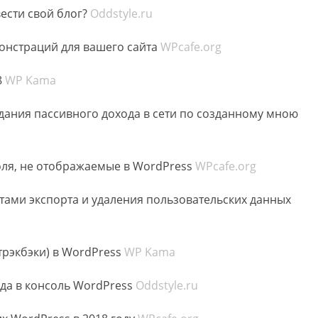
ести свой блог?
Oddstyle.ru
онстраций для вашего сайта
WPcafe.org
8
WP Kama
дания пассивного дохода в сети по созданному мною
оля, не отображаемые в WordPress
WPcafe.org
тами экспорта и удаления пользовательских данных
трэкбэки) в WordPress
WP Kama
да в консоль WordPress
Oddstyle.ru