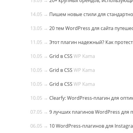
15.05 →
20+ крупных брендов, использующи
14.05 →
Пишем новые стили для стандартно
13.05 →
20 тем WordPress для сайта путеше
11.05 →
Этот плагин надежный? Как протес
10.05 →
Grid в CSS
WP Kama
10.05 →
Grid в CSS
WP Kama
10.05 →
Grid в CSS
WP Kama
10.05 →
Clearfy: WordPress-плагин для опти
07.05 →
9 лучших плагинов WordPress для 
06.05 →
10 WordPress-плагинов для Instag