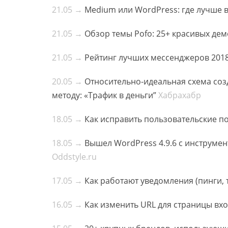
21.05 →
Medium или WordPress: где лучше в
21.05 →
Обзор темы Pofo: 25+ красивых дем
21.05 →
Рейтинг лучших мессенджеров 201
20.05 →
Относительно-идеальная схема соз
методу: «Трафик в деньги”
Хабрахабр
18.05 →
Как исправить пользовательские п
18.05 →
Вышел WordPress 4.9.6 с инструмен
Oddstyle.ru
17.05 →
Как работают уведомления (пинги, 
16.05 →
Как изменить URL для страницы вхо