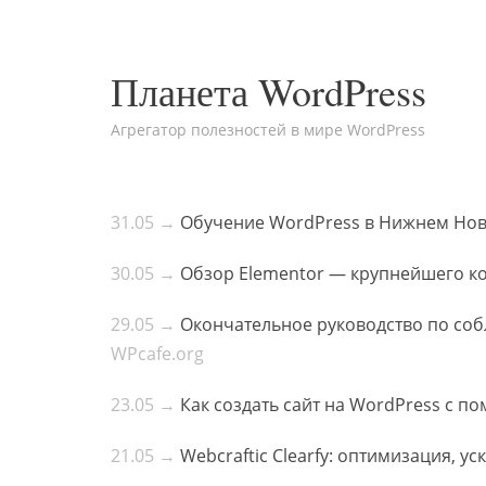
Планета WordPress
Агрегатор полезностей в мире WordPress
31.05 →
Обучение WordPress в Нижнем Но
30.05 →
Обзор Elementor — крупнейшего ко
29.05 →
Окончательное руководство по соб
WPcafe.org
23.05 →
Как создать сайт на WordPress с п
21.05 →
Webcraftic Clearfy: оптимизация, у