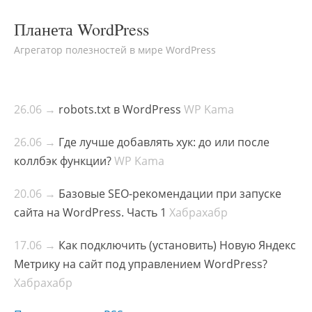
Планета WordPress
Агрегатор полезностей в мире WordPress
26.06 →
robots.txt в WordPress
WP Kama
26.06 →
Где лучше добавлять хук: до или после
коллбэк функции?
WP Kama
20.06 →
Базовые SEO-рекомендации при запуске
сайта на WordPress. Часть 1
Хабрахабр
17.06 →
Как подключить (установить) Новую Яндекс
Метрику на сайт под управлением WordPress?
Хабрахабр