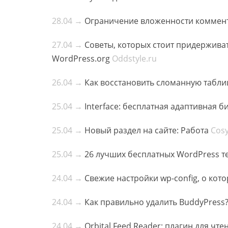
28.04 →
Ограничение вложенности коммент
27.04 →
Советы, которых стоит придержива
WordPress.org
Oddstyle.ru
26.04 →
Как восстановить сломанную табли
25.04 →
Interface: бесплатная адаптивная б
25.04 →
Новый раздел на сайте: Работа
Cosy
25.04 →
26 лучших бесплатных WordPress те
24.04 →
Свежие настройки wp-config, о кото
24.04 →
Как правильно удалить BuddyPress
24.04 →
Orbital Feed Reader: плагин для чт