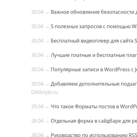
30.04 →
Важное обновление безопасности дл
30.04 →
5 полезных запросов с помощью W
30.04 →
Бесплатный видеоплеер для сайта 
30.04 →
Лучшие платные и бесплатные пла
30.04 →
Популярные записи в WordPress с J
30.04 →
Добавляем дополнительные подзаго
Oddstyle.ru
29.04 →
Что такое Форматы постов в WordPr
28.04 →
Отдельная форма в сайдбаре для р
28.04 →
Руководство по использованию RSS