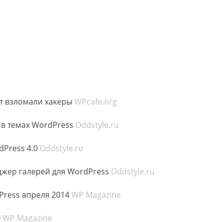
йт взломали хакеры
WPcafe.org
 в темах WordPress
Oddstyle.ru
Press 4.0
Oddstyle.ru
еджер галерей для WordPress
Oddstyle.ru
ress апреля 2014
WP Magazine
0
WP Magazine