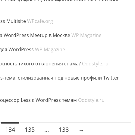
s Multisite
WPcafe.org
на WordPress Meetup в Москве
WP Magazine
 для WordPress
WP Magazine
ожность тихого отклонения спама?
Oddstyle.ru
ss-тема, стилизованная под новые профили Twitter
оцессор Less к WordPress темам
Oddstyle.ru
134
135
…
138
→