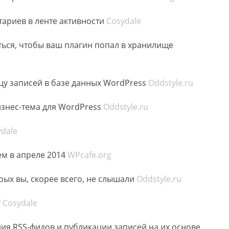
ариев в ленте активности
Cosydale
ться, чтобы ваш плагин попал в хранилище
цу записей в базе данных WordPress
Oddstyle.ru
изнес-тема для WordPress
Oddstyle.ru
dale
м в апреле 2014
WPcafe.org
рых вы, скорее всего, не слышали
Oddstyle.ru
?
Cosydale
ения RSS-фидов и публикации записей на их основе