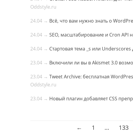
Oddstyle.ru
24.04 →
Всё, что вам нужно знать о WordPres
24.04 →
SEO, масштабирование и Cron API 
24.04 →
Стартовая тема _s или Underscores
23.04 →
Включили ли вы в Akismet 3.0 возм
23.04 →
Tweet Archive: бесплатная WordPre
Oddstyle.ru
23.04 →
Новый плагин добавляет CSS препр
Posts
←
1
…
133