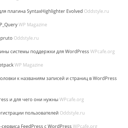
я плагина SyntaxHighlighter Evolved
Oddstyle.ru
P_Query
WP Magazine
Spruto
Oddstyle.ru
гины системы поддержки для WordPress
WPcafe.org
etpack
WP Magazine
ловки к названиям записей и страниц в WordPress
ess и для чего они нужны
WPcafe.org
егистрации пользователей
Oddstyle.ru
-сервиса FeedPress с WordPress
WPcafe.org