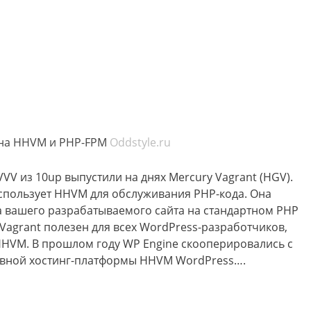
s на HHVM и PHP-FPM
Oddstyle.ru
VVV из 10up выпустили на днях Mercury Vagrant (HGV).
использует HHVM для обслуживания PHP-кода. Она
а вашего разрабатываемого сайта на стандартном PHP
 Vagrant полезен для всех WordPress-разработчиков,
HHVM. В прошлом году WP Engine скооперировались с
тивной хостинг-платформы HHVM WordPress….