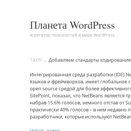
Планета WordPress
Агрегатор полезностей в мире WordPress
14.09 →
Добавляем стандарты кодирования 
Интегрированная среда разработки (IDE) N
языков и фреймворков, имеет глобальное 
open source средой для более эффективно
SitePoint, показал, что NetBeans является 
набрав 15.6% голосов, немного отстав от Su
практически 40% голосов – в нем недавно 
разработчики, которые используют NetBean
Читать далее →