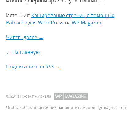
многосерверной архитектуре. Плагин […]
Источник:
Кэширование страниц с помощью
Batcache для WordPress
на
WP Magazine
Читать далее →
← На главную
Подписаться по RSS →
© 2014 Проект журнала
Чтобы добавить источник напишите нам:
wpmagru@gmail.com