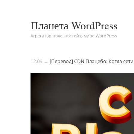
Планета WordPress
Агрегатор полезностей в мире WordPress
12.09 →
[Перевод] CDN Плацебо: Когда сети