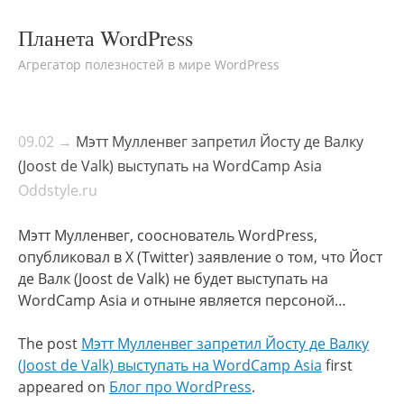
Планета WordPress
Агрегатор полезностей в мире WordPress
09.02 →
Мэтт Мулленвег запретил Йосту де Валку
(Joost de Valk) выступать на WordCamp Asia
Oddstyle.ru
Мэтт Мулленвег, сооснователь WordPress,
опубликовал в X (Twitter) заявление о том, что Йост
де Валк (Joost de Valk) не будет выступать на
WordCamp Asia и отныне является персоной…
The post
Мэтт Мулленвег запретил Йосту де Валку
(Joost de Valk) выступать на WordCamp Asia
first
appeared on
Блог про WordPress
.