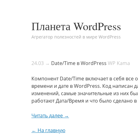
Планета WordPress
Агрегатор полезностей в мире WordPress
24.03 →
Date/Time в WordPress
WP Kama
Компонент Date/Time включает в себя все 
времени и дате в WordPress. Код написан д
изменений, самые значительные из них был
работают Дата/Время и что было сделано в W
Читать далее →
← На главную