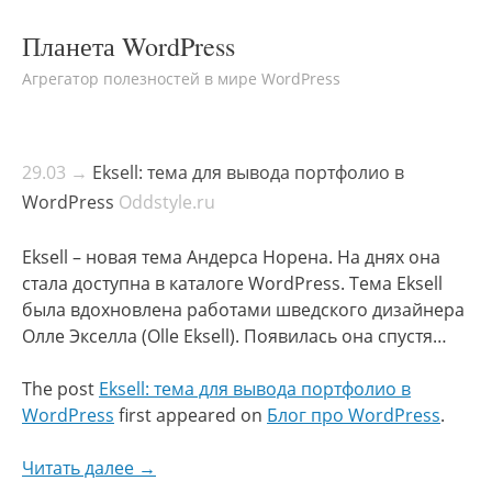
Планета WordPress
Агрегатор полезностей в мире WordPress
29.03 →
Eksell: тема для вывода портфолио в
WordPress
Oddstyle.ru
Eksell – новая тема Андерса Норена. На днях она
стала доступна в каталоге WordPress. Тема Eksell
была вдохновлена работами шведского дизайнера
Олле Экселла (Olle Eksell). Появилась она спустя…
The post
Eksell: тема для вывода портфолио в
WordPress
first appeared on
Блог про WordPress
.
Читать далее →