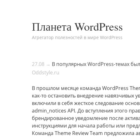
Планета WordPress
Агрегатор полезностей в мире WordPress
27.08 →
В популярных WordPress-темах бы
Oddstyle.ru
В прошлом месяце команда WordPress The
как-то остановить внедрение навязчивых 
включили в себя жесткое следование осн
admin_notices API. До вступления этого пр
брендированное уведомление после актив
инструкциями для начала работы или пред
Команда Theme Review Team предложила а