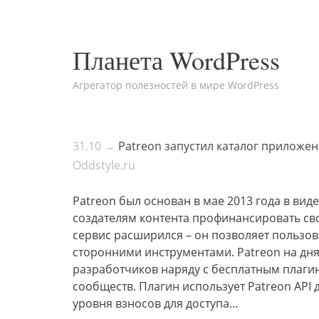
Планета WordPress
Агрегатор полезностей в мире WordPress
31.10 →
Patreon запустил каталог приложе
Oddstyle.ru
Patreon был основан в мае 2013 года в вид
создателям контента профинансировать св
сервис расширился – он позволяет пользо
сторонними инструментами. Patreon на дня
разработчиков наряду с бесплатным плаги
сообществ. Плагин использует Patreon API 
уровня взносов для доступа…