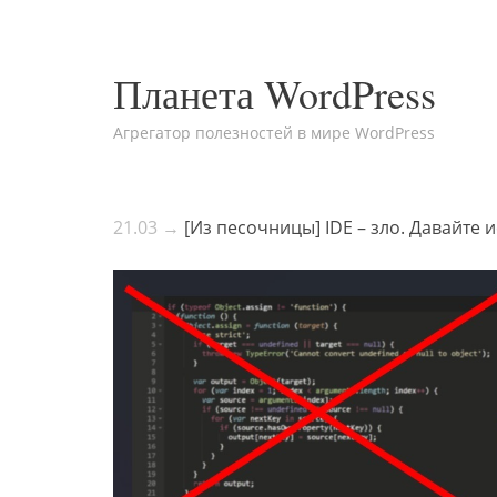
Планета WordPress
Агрегатор полезностей в мире WordPress
21.03 →
[Из песочницы] IDE – зло. Давайте