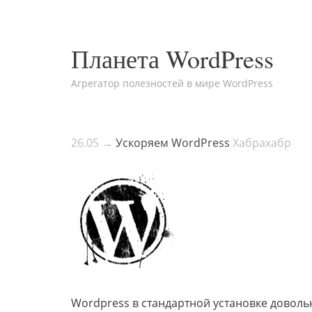
Планета WordPress
Агрегатор полезностей в мире WordPress
26.05 →
Ускоряем WordPress
Хабрахабр
Wordpress в стандартной установке довол