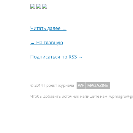
Читать далее →
← На главную
Подписаться по RSS →
© 2014 Проект журнала
Чтобы добавить источник напишите нам:
wpmagru@gm