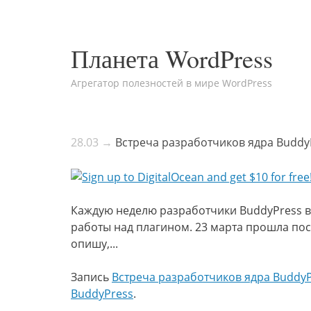
Планета WordPress
Агрегатор полезностей в мире WordPress
28.03 →
Встреча разработчиков ядра BuddyP
Каждую неделю разработчики BuddyPress в
работы над плагином. 23 марта прошла пос
опишу,...
Запись
Встреча разработчиков ядра BuddyP
BuddyPress
.