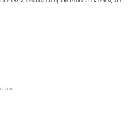
азберемся, чем она так нравится пользователям, что
ail.com