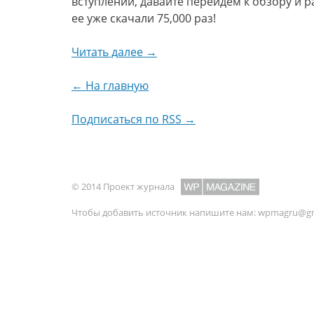
вступлений, давайте перейдем к обзору и р
ее уже скачали 75,000 раз!
Читать далее →
← На главную
Подписаться по RSS →
© 2014 Проект журнала
Чтобы добавить источник напишите нам:
wpmagru@gm