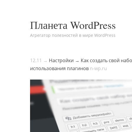
Планета WordPress
Агрегатор полезностей в мире WordPress
12.11 →
Настройки → Как создать свой наб
использования плагинов
n-wp.ru