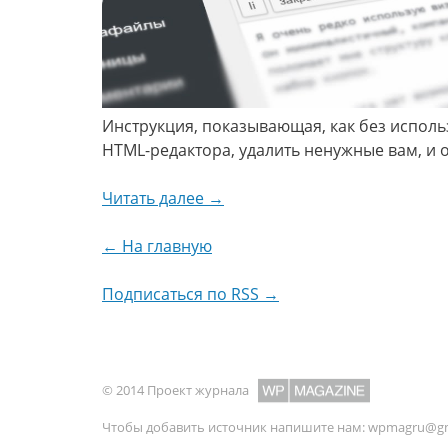
Инструкция, показывающая, как без исполь
HTML-редактора, удалить ненужные вам, и 
Читать далее →
← На главную
Подписаться по RSS →
© 2014 Проект журнала
Чтобы добавить источник напишите нам:
wpmagru@gm