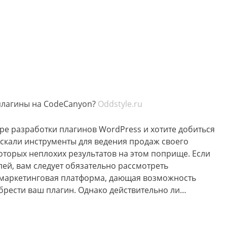
плагины на CodeCanyon?
Oddstyle.ru
ере разработки плагинов WordPress и хотите добиться
е искали инструменты для ведения продаж своего
оторых неплохих результатов на этом поприще. Если
лей, вам следует обязательно рассмотреть
 маркетинговая платформа, дающая возможность
брести ваш плагин. Однако действительно ли…