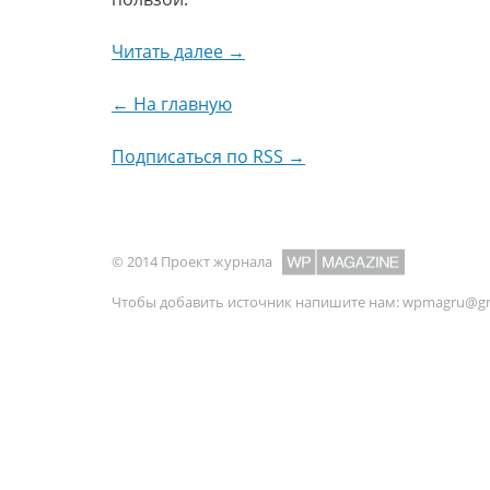
Читать далее →
← На главную
Подписаться по RSS →
© 2014 Проект журнала
Чтобы добавить источник напишите нам:
wpmagru@gm